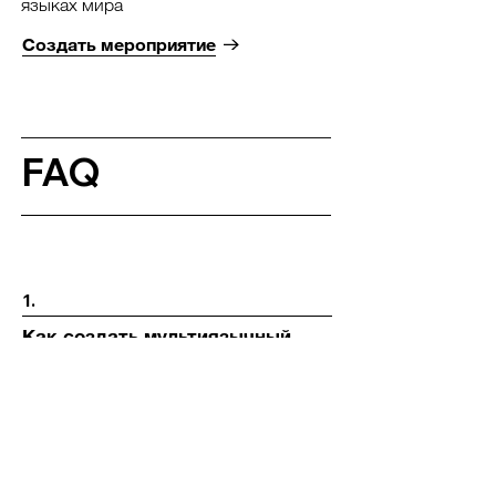
языках мира
Создать мероприятие
FAQ
1.
Как создать мультиязычный
сайт?
Добавьте
приложение Wix Multilingual
и переведите свой сайт на нужный
язык. Когда вы готовы, активируйте
выбранные языки и позвольте