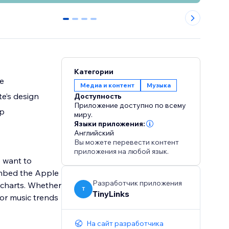
0
1
2
3
Категории
te
Медиа и контент
Музыка
e’s design
Доступность
Приложение доступно по всему
up
миру.
Языки приложения:
Английский
Вы можете перевести контент
приложения на любой язык.
o want to
 embed the Apple
Разработчик приложения
c charts. Whether
T
TinyLinks
 or music trends
На сайт разработчика