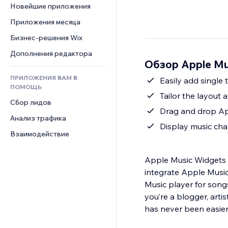
Шаблоны страниц
Конверсия
Складские услуги
Новейшие приложения
PDF
Чат
Эффекты фото
Дропшиппинг
Обмен файлами
Приложения месяца
Комментарии
Кнопки и Меню
Цены и подписки
Новости
Бизнес-решения Wix
Телефон
Баннеры и значки
Краудфандинг
Контент-сервисы
Сообщество
Дополнения редактора
Калькуляторы
Еда и напитки
Обзор Apple Mu
Эффекты текста
Отзывы и комментарии
Поиск
ПРИЛОЖЕНИЯ ВАМ В
Easily add single 
Управление отношениями с 
Погода
ПОМОЩЬ
клиентом (CRM)
Tailor the layout
Графики и таблицы
Сбор лидов
Drag and drop App
Анализ трафика
Display music cha
Взаимодействие
Apple Music Widgets i
integrate Apple Music
Music player for songs
you’re a blogger, arti
has never been easier