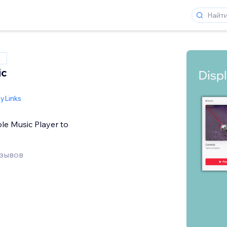
x
ic
nyLinks
le Music Player to
тзывов