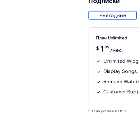
Подписки
Ежегодные
План Unlimited
1
99
$
/мес.
Unlimited Widg
Display Songs,
Remove Water
Customer Supp
* Цена указана в USD.