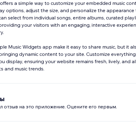
offers a simple way to customize your embedded music con
lay options, adjust the size, and personalize the appearance
an select from individual songs, entire albums, curated playli
providing your visitors with an engaging, interactive experie
y.
le Music Widgets app make it easy to share music, but it a
inging dynamic content to your site. Customize everything 
ou display, ensuring your website remains fresh, lively, and 
its and music trends.
вы
л отзыв на это приложение. Оцените его первым.