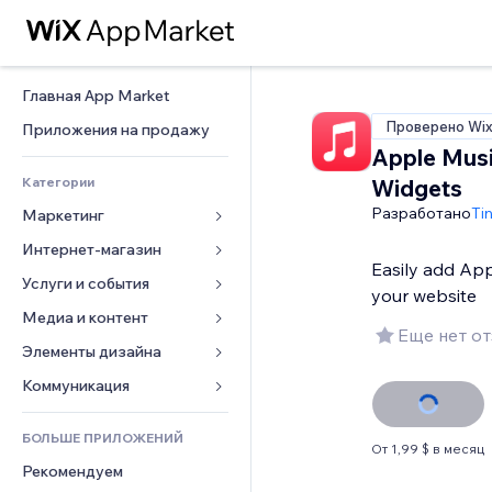
Главная App Market
Проверено Wi
Приложения на продажу
Apple Mus
Категории
Widgets
Разработано
Ti
Маркетинг
Интернет-магазин
Реклама
Easily add App
Моб. версия
Услуги и события
Приложения для магазинов
your website
Веб-аналитика
Доставка
Медиа и контент
Отели
Еще нет о
Соцсети
Кнопки продаж
События
Элементы дизайна
Галерея
SEO
Онлайн-курсы
Рестораны
Музыка
Карты и навигация
Коммуникация 
Вовлеченность
Печать по требованию
Недвижимость
Подкасты
Конфиденциальность и 
Формы
безопасность
Списки сайтов
Бухгалтерский учет
БОЛЬШЕ ПРИЛОЖЕНИЙ
Онлайн-запись
Фотография
Блог
От 1,99 $ в месяц
Часы
Эл. почта
Купоны и лояльность
Рекомендуем
Видео
Опросы