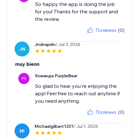
So happy the app is doing the job
for you! Thanks for the support and
the review.
Полезно
(0)
Jndnajolin
/ Jul 3, 2026
JN
muy bienn
Команда PurpleBear
PU
So glad to hear you're enjoying the
app! Feel free to reach out anytime if
you need anything.
Полезно
(0)
Michaelgilbert1201
/ Jul 1, 2026
MI