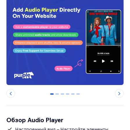
0
1
2
3
4
5
Обзор Audio Player
Настроенный вид – Настройте элементы