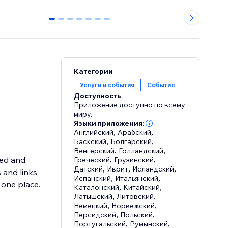
0
1
2
3
4
5
6
Категории
Услуги и события
События
Доступность
Приложение доступно по всему
миру.
Языки приложения:
Английский
,
Арабский
,
Баскский
,
Болгарский
,
Венгерский
,
Голландский
,
med and
Греческий
,
Грузинский
,
Датский
,
Иврит
,
Исландский
,
and links.
Испанский
,
Итальянский
,
 one place.
Каталонский
,
Китайский
,
Латышский
,
Литовский
,
Немецкий
,
Норвежский
,
Персидский
,
Польский
,
Португальский
,
Румынский
,