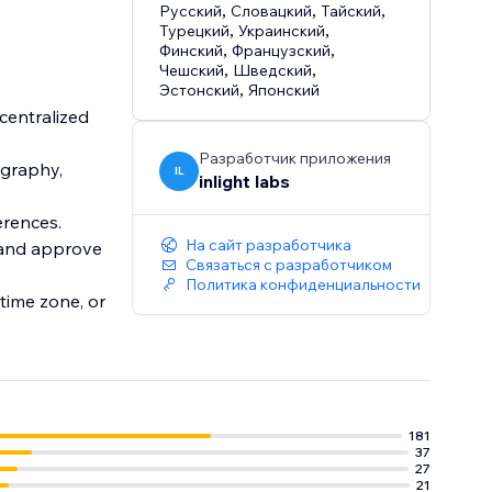
Русский
,
Словацкий
,
Тайский
,
Турецкий
,
Украинский
,
Финский
,
Французский
,
Чешский
,
Шведский
,
Эстонский
,
Японский
centralized
Разработчик приложения
ography,
IL
inlight labs
erences.
На сайт разработчика
w and approve
Связаться с разработчиком
Политика конфиденциальности
 time zone, or
181
37
27
21