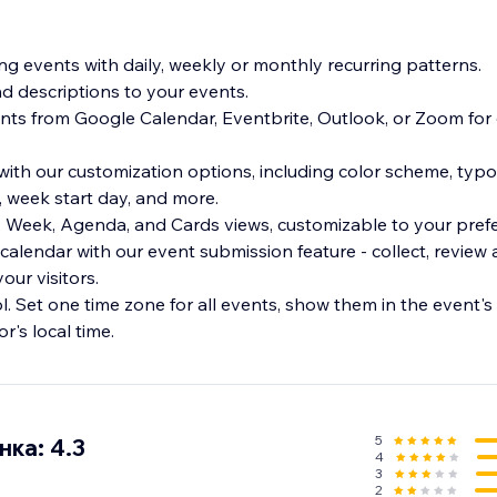
ing events with daily, weekly or monthly recurring patterns.
nd descriptions to your events.
nts from Google Calendar, Eventbrite, Outlook, or Zoom for 
 with our customization options, including color scheme, typ
, week start day, and more.
 Week, Agenda, and Cards views, customizable to your pref
calendar with our event submission feature - collect, revie
ur visitors.
ol. Set one time zone for all events, show them in the event's
r's local time.
5
ка: 4.3
4
3
2