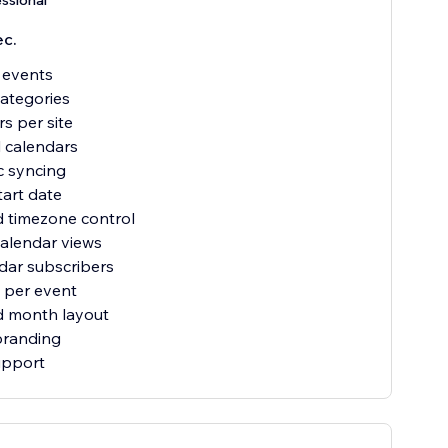
ssional
ес.
 events
categories
s per site
l calendars
c syncing
art date
 timezone control
calendar views
dar subscribers
 per event
 month layout
randing
support