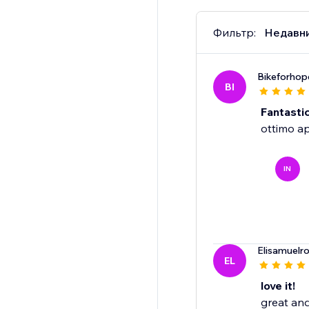
Фильтр:
Недавн
Bikeforhop
BI
Fantasti
ottimo ap
IN
Elisamuelr
EL
love it!
great an