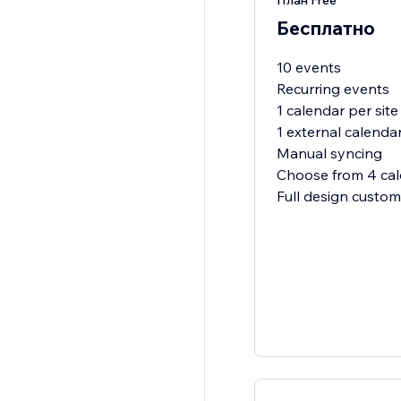
План Free
Бесплатно
10 events
Recurring events
1 calendar per site
1 external calenda
Manual syncing
Choose from 4 cal
Full design custom