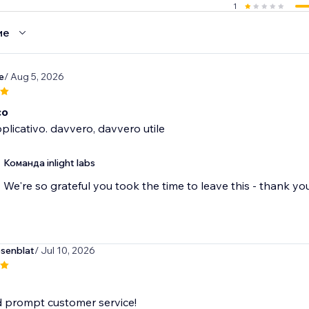
1
ие
e
/ Aug 5, 2026
co
plicativo. davvero, davvero utile
Команда inlight labs
We're so grateful you took the time to leave this - thank you
osenblat
/ Jul 10, 2026
d prompt customer service!