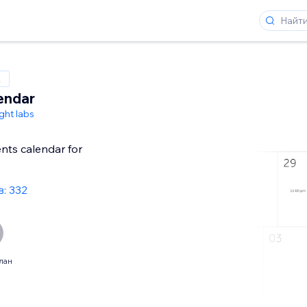
x
endar
ight labs
ents calendar for
: 332
лан