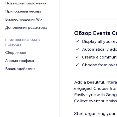
Шаблоны страниц
Конверсия
Складские услуги
Новейшие приложения
PDF
Чат
Эффекты фото
Дропшиппинг
Обмен файлами
Приложения месяца
Комментарии
Кнопки и Меню
Цены и подписки
Новости
Бизнес-решения Wix
Телефон
Баннеры и значки
Краудфандинг
Контент-сервисы
Сообщество
Дополнения редактора
Калькуляторы
Еда и напитки
Обзор Events C
Эффекты текста
Отзывы и комментарии
Поиск
ПРИЛОЖЕНИЯ ВАМ В
Display all your 
Управление отношениями с 
Погода
ПОМОЩЬ
клиентом (CRM)
Automatically add
Графики и таблицы
Сбор лидов
Create a communit
Анализ трафика
Choose from over
Взаимодействие
Add a beautiful, inte
engaged. Choose from 
Easily sync with Googl
Collect event submiss
Start organizing your 