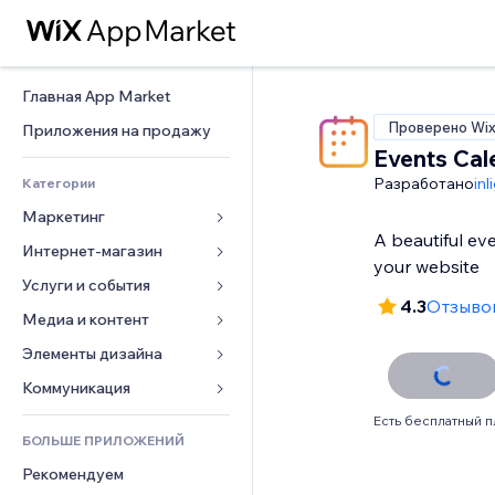
Главная App Market
Проверено Wi
Приложения на продажу
Events Cal
Разработано
inl
Категории
Маркетинг
A beautiful ev
Интернет-магазин
Реклама
your website
Моб. версия
Услуги и события
Приложения для магазинов
4.3
Отзывов
Веб-аналитика
Доставка
Медиа и контент
Отели
Соцсети
Кнопки продаж
События
Элементы дизайна
Галерея
SEO
Онлайн-курсы
Рестораны
Музыка
Карты и навигация
Коммуникация 
Вовлеченность
Печать по требованию
Недвижимость
Подкасты
Конфиденциальность и 
Формы
Есть бесплатный п
безопасность
Списки сайтов
Бухгалтерский учет
БОЛЬШЕ ПРИЛОЖЕНИЙ
Онлайн-запись
Фотография
Блог
Часы
Эл. почта
Купоны и лояльность
Рекомендуем
Видео
Опросы