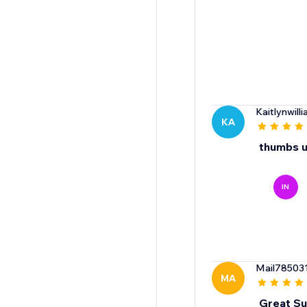
Kaitlynwill
KA
thumbs 
IN
Mail78503
MA
Great Su