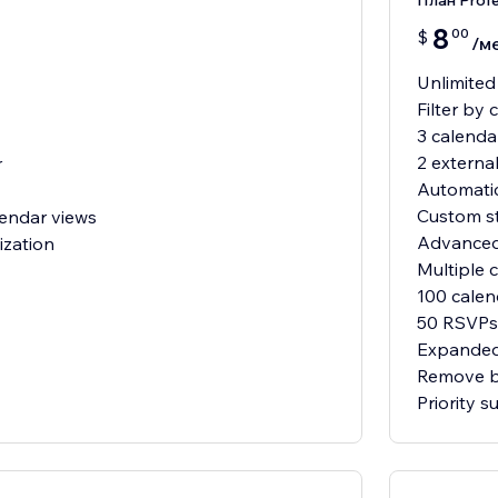
План Profe
8
00
$
/м
Unlimited
Filter by 
3 calendar
2 externa
r
Automati
Custom st
endar views
Advanced
ization
Multiple 
100 calen
50 RSVPs
Expanded
Remove b
Priority 