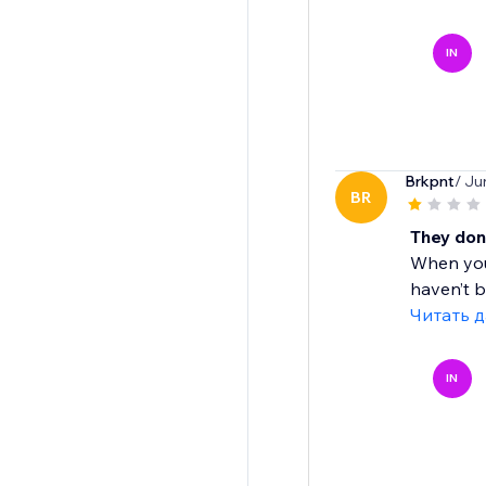
IN
Brkpnt
/ Ju
BR
They don'
When you 
haven’t b
Читать 
IN