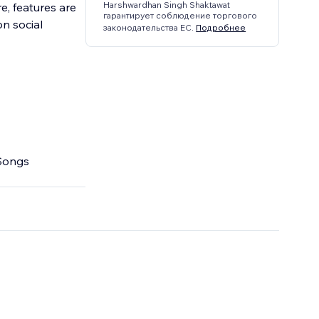
Harshwardhan Singh Shaktawat
e, features are
гарантирует соблюдение торгового
n social
законодательства ЕС.
Подробнее
 Songs