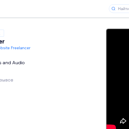
x
er
bsite Freelancer
s and Audio
тзывов