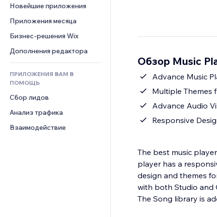
Шаблоны страниц
Конверсия
Складские услуги
Новейшие приложения
PDF
Чат
Эффекты фото
Дропшиппинг
Обмен файлами
Приложения месяца
Комментарии
Кнопки и Меню
Цены и подписки
Новости
Бизнес-решения Wix
Телефон
Баннеры и значки
Краудфандинг
Контент-сервисы
Сообщество
Дополнения редактора
Калькуляторы
Еда и напитки
Обзор Music Pl
Эффекты текста
Отзывы и комментарии
Поиск
ПРИЛОЖЕНИЯ ВАМ В
Advance Music Pl
Управление отношениями с 
Погода
ПОМОЩЬ
клиентом (CRM)
Multiple Themes f
Графики и таблицы
Сбор лидов
Advance Audio Vis
Анализ трафика
Responsive Desi
Взаимодействие
The best music player
player has a responsi
design and themes for 
with both Studio and 
The Song library is ad