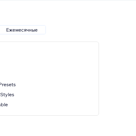
Ежемесячные
Presets
 Styles
able