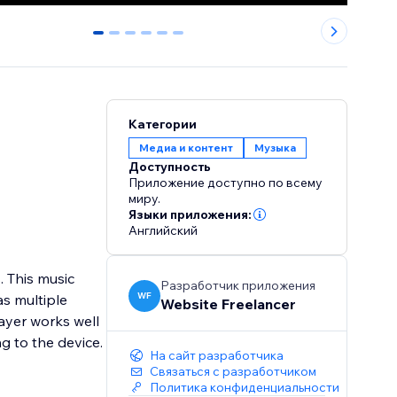
0
1
2
3
4
5
Категории
Медиа и контент
Музыка
Доступность
Приложение доступно по всему
миру.
Языки приложения:
Английский
 This music
Разработчик приложения
WF
s multiple
Website Freelancer
layer works well
g to the device.
На сайт разработчика
Связаться с разработчиком
Политика конфиденциальности