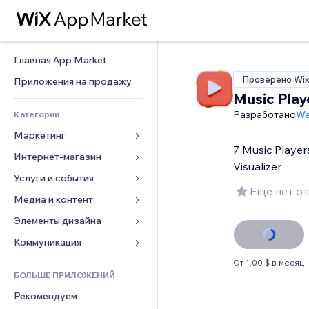
Главная App Market
Проверено Wi
Приложения на продажу
Music Play
Разработано
We
Категории
Маркетинг
7 Music Player
Интернет-магазин
Реклама
Visualizer
Моб. версия
Услуги и события
Приложения для магазинов
Еще нет о
Веб-аналитика
Доставка
Медиа и контент
Отели
Соцсети
Кнопки продаж
События
Элементы дизайна
Галерея
SEO
Онлайн-курсы
Рестораны
Музыка
Карты и навигация
Коммуникация 
Вовлеченность
Печать по требованию
Недвижимость
Подкасты
Конфиденциальность и 
Формы
От 1,00 $ в месяц
безопасность
Списки сайтов
Бухгалтерский учет
БОЛЬШЕ ПРИЛОЖЕНИЙ
Онлайн-запись
Фотография
Блог
Часы
Эл. почта
Купоны и лояльность
Рекомендуем
Видео
Опросы