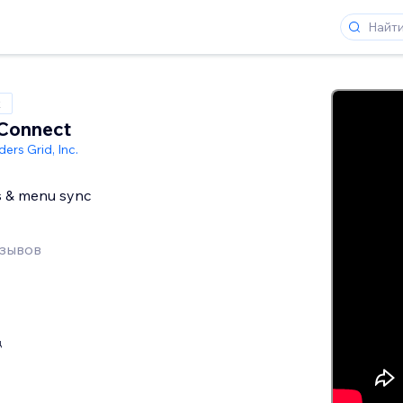
x
 Connect
ers Grid, Inc.
s & menu sync
тзывов
ц