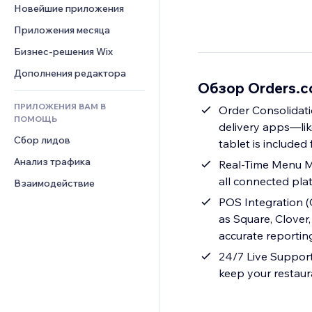
Шаблоны страниц
Конверсия
Складские услуги
Новейшие приложения
PDF
Чат
Эффекты фото
Дропшиппинг
Обмен файлами
Приложения месяца
Комментарии
Кнопки и Меню
Цены и подписки
Новости
Бизнес-решения Wix
Телефон
Баннеры и значки
Краудфандинг
Контент-сервисы
Сообщество
Дополнения редактора
Калькуляторы
Еда и напитки
Обзор Orders.c
Эффекты текста
Отзывы и комментарии
Поиск
ПРИЛОЖЕНИЯ ВАМ В
Order Consolidati
Управление отношениями с 
Погода
ПОМОЩЬ
клиентом (CRM)
delivery apps—lik
Графики и таблицы
Сбор лидов
tablet is included
Анализ трафика
Real-Time Menu Ma
all connected pla
Взаимодействие
POS Integration (
as Square, Clove
accurate reportin
24/7 Live Support 
keep your restau