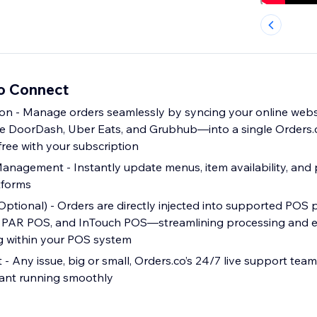
o Connect
on - Manage orders seamlessly by syncing your online webs
e DoorDash, Uber Eats, and Grubhub—into a single Orders.c
 free with your subscription
nagement - Instantly update menus, item availability, and 
tforms
Optional) - Orders are directly injected into supported PO
r, PAR POS, and InTouch POS—streamlining processing and 
g within your POS system
- Any issue, big or small, Orders.co’s 24/7 live support team 
rant running smoothly