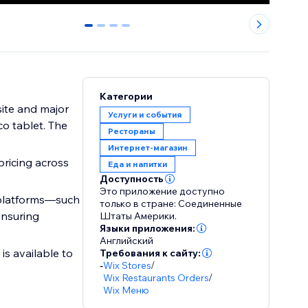
0
1
2
3
Категории
ite and major
Услуги и события
o tablet. The
Рестораны
Интернет-магазин
pricing across
Еда и напитки
Доступность
Это приложение доступно
S platforms—such
только в стране: Соединенные
ensuring
Штаты Америки.
Языки приложения:
Английский
is available to
Требования к сайту:
-
Wix Stores
/
Wix Restaurants Orders
/
Wix Меню