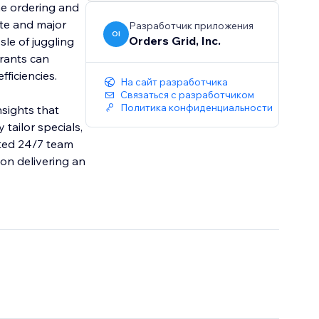
ne ordering and
te and major
Разработчик приложения
OI
Orders Grid, Inc.
sle of juggling
urants can
ficiencies.
На сайт разработчика
Связаться с разработчиком
Политика конфиденциальности
nsights that
tailor specials,
ated 24/7 team
 on delivering an