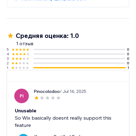
Средняя оценка: 1.0
1 отзыв
5
0
4
0
3
0
2
0
1
1
Pinocolodoo
/ Jul 16, 2025
PI
Unusable
So Wix basically doesnt really support this
feature