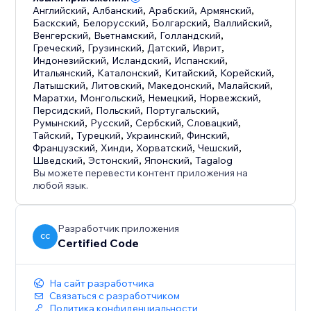
Английский
,
Албанский
,
Арабский
,
Армянский
,
Баскский
,
Белорусский
,
Болгарский
,
Валлийский
,
Венгерский
,
Вьетнамский
,
Голландский
,
Греческий
,
Грузинский
,
Датский
,
Иврит
,
Индонезийский
,
Исландский
,
Испанский
,
Итальянский
,
Каталонский
,
Китайский
,
Корейский
,
Латышский
,
Литовский
,
Македонский
,
Малайский
,
Маратхи
,
Монгольский
,
Немецкий
,
Норвежский
,
Персидский
,
Польский
,
Португальский
,
Румынский
,
Русский
,
Сербский
,
Словацкий
,
Тайский
,
Турецкий
,
Украинский
,
Финский
,
Французский
,
Хинди
,
Хорватский
,
Чешский
,
Шведский
,
Эстонский
,
Японский
,
Tagalog
Вы можете перевести контент приложения на
любой язык.
Разработчик приложения
CC
Certified Code
На сайт разработчика
Связаться с разработчиком
Политика конфиденциальности