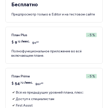
Бесплатно
Предпросмотр только в Editor и на тестовом сайте
План Plus
- 5 %
/мес.
$
9
12
60
$
9
Полнофункциональное приложение во всё
включающем плане.
План Prime
- 5 %
/мес.
$
54
72
60
$
57
Всё из предыдущих уровней плана, плюс:
Доступ к специалистам
First Assist