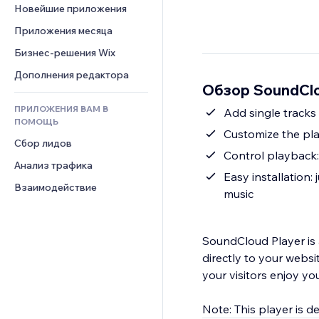
Шаблоны страниц
Конверсия
Складские услуги
Новейшие приложения
PDF
Чат
Эффекты фото
Дропшиппинг
Обмен файлами
Приложения месяца
Комментарии
Кнопки и Меню
Цены и подписки
Новости
Бизнес-решения Wix
Телефон
Баннеры и значки
Краудфандинг
Контент-сервисы
Сообщество
Дополнения редактора
Калькуляторы
Еда и напитки
Обзор SoundClo
Эффекты текста
Отзывы и комментарии
Поиск
ПРИЛОЖЕНИЯ ВАМ В
Add single tracks 
Управление отношениями с 
Погода
ПОМОЩЬ
клиентом (CRM)
Customize the pla
Графики и таблицы
Сбор лидов
Control playback:
Анализ трафика
Easy installation
Взаимодействие
music
SoundCloud Player is 
directly to your websi
your visitors enjoy you