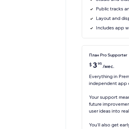
Public tracks an
Layout and dis
Includes app 
План Pro Supporter
3
95
$
/мес.
Everything in Prem
independent app 
Your support means
future improvement
user ideas into real
You’ll also get ea