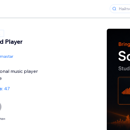
x
d Player
mastar
onal music player
e
: 47
лан