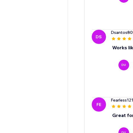
Dsantos80
DS
Works li
DU
Fearless12
FE
Great fo
DU