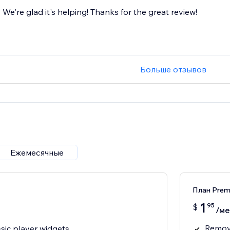
We're glad it's helping! Thanks for the great review!
Больше отзывов
Ежемесячные
План Pre
1
95
$
/ме
Remov
sic player widgets