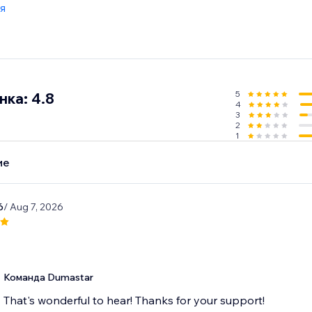
я
5
ка: 4.8
4
3
2
1
ие
6
/ Aug 7, 2026
t
Команда Dumastar
That's wonderful to hear! Thanks for your support!