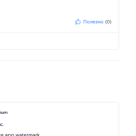
Полезно
(0)
mium
с.
e app watermark