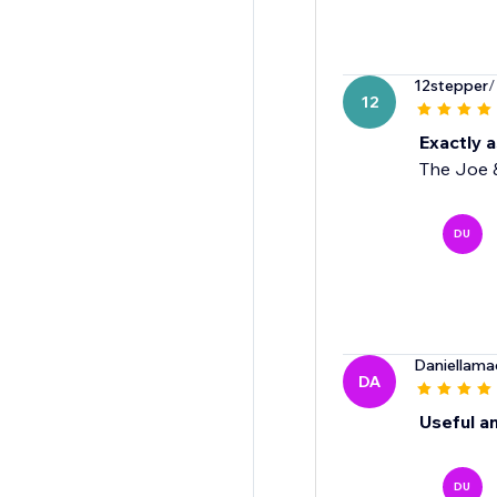
12stepper
/
12
Exactly 
The Joe &
DU
Daniellama
DA
Useful an
DU