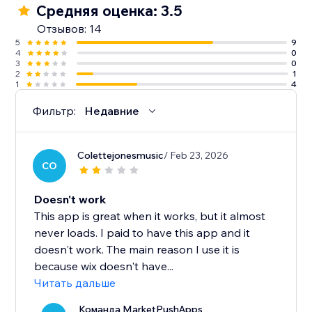
Средняя оценка: 3.5
Отзывов: 14
5
9
4
0
3
0
2
1
1
4
Фильтр:
Недавние
Colettejonesmusic
/ Feb 23, 2026
CO
Doesn't work
This app is great when it works, but it almost
never loads. I paid to have this app and it
doesn't work. The main reason I use it is
because wix doesn't have...
Читать дальше
Команда MarketPushApps