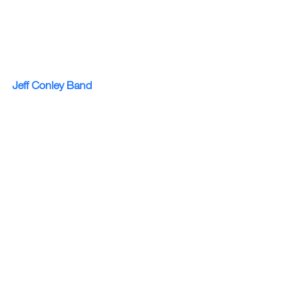
Jeff Conley Band
#вдохновение
#навигационноеменю
#навигация
#сайтыWix