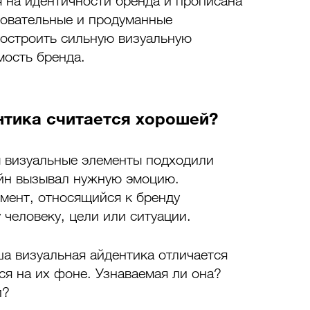
 на идентичности бренда и прописана 
довательные и продуманные 
остроить сильную визуальную 
мость бренда.
нтика считается хорошей?
 визуальные элементы подходили 
айн вызывал нужную эмоцию. 
мент, относящийся к бренду 
 человеку, цели или ситуации.
ша визуальная айдентика отличается 
ся на их фоне. Узнаваемая ли она? 
и?