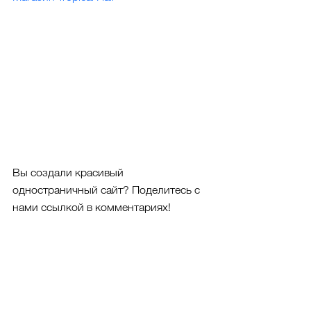
Вы создали красивый 
одностраничный сайт? Поделитесь с 
нами ссылкой в комментариях!
#вдохновение
#подборкасайтов
#сайтыWix