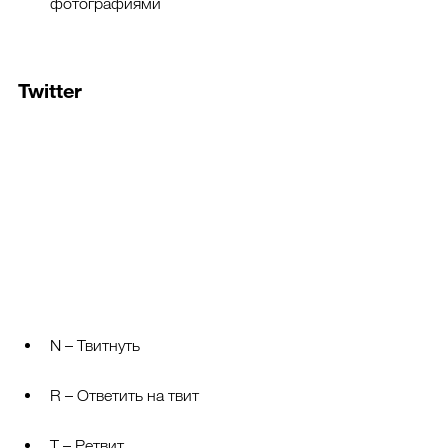
фотографиями
Twitter
N – Твитнуть
R – Ответить на твит
T – Ретвит