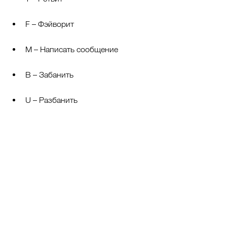
F – Фэйворит
M – Написать сообщение
B – Забанить
U – Разбанить
. – Загрузить новые твиты
/ – Поиск твитов
J – Следующий твит
K – Предыдущий твит
Мы ничего не забыли? Если вы 