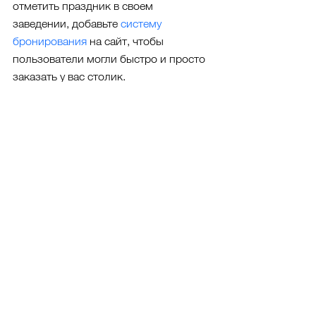
отметить праздник в своем 
заведении, добавьте 
систему 
бронирования 
на сайт, чтобы 
пользователи могли быстро и просто 
заказать у вас столик.
На сайте 
Wix.com
 вы найдете десятки 
полезных приложений в Wix App 
Market, любое из которых можно 
добавить на сайт за пару кликов. 
Помогите клиентам выполнить 
целевое действие на вашем сайте при 
помощи приложений для совершения 
онлайн-покупки
, подписки на 
новостную рассылку
 или получения 
онлайн-консультации
 от вашего 
специалиста.