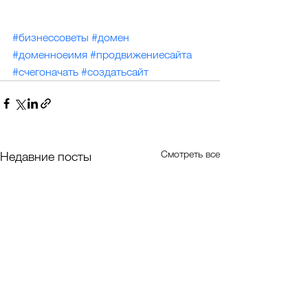
#бизнессоветы
#домен
#доменноеимя
#продвижениесайта
#счегоначать
#создатьсайт
Смотреть все
Недавние посты