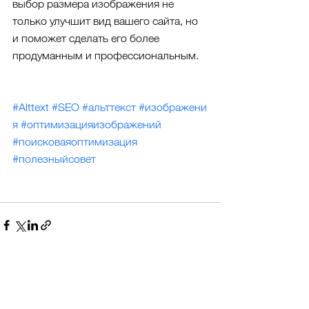
выбор размера изображения не 
только улучшит вид вашего сайта, но 
и поможет сделать его более 
продуманным и профессиональным. 
#Alttext
#SEO
#альттекст
#изображени
я
#оптимизацияизображений
#поисковаяоптимизация
#полезныйсовет
Смотреть все
Недавние посты