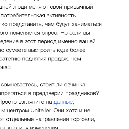
дней люди меняют свой привычный 
х потребительская активность 
ко представить, чем будут заниматься 
того поменяется спрос. Но если вы 
ведение в этот период именно вашей 
о сумеете выстроить куда более 
атегию поднятия продаж, чем 
ажа!»
сомневаетесь, стоит ли овчинка 
апрягаться в преддверии праздников? 
росто взгляните на 
данные
, 
 центром Uniteller. Они хотя и не 
т отдельные направления торговли, 
ют картину изменения 