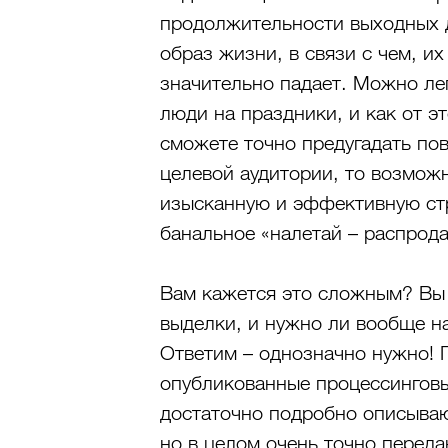
продолжительности выходных 
образ жизни, в связи с чем, и
значительно падает. Можно лег
люди на праздники, и как от э
сможете точно предугадать по
целевой аудитории, то возможн
изысканную и эффективную стр
банальное «налетай – распрод
Вам кажется это сложным? Вы 
выделки, и нужно ли вообще н
Ответим – однозначно нужно! П
опубликованные процессинговым
достаточно подробно описываю
но в целом очень точно переда