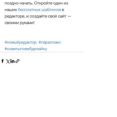
поздно начать. Откройте один из 
наших 
бесплатных шаблонов
 в 
редакторе, и создайте свой сайт — 
своими руками!
#новыйредактор
#параллакс
#советыповебдизайну
Смотреть все
Недавние посты