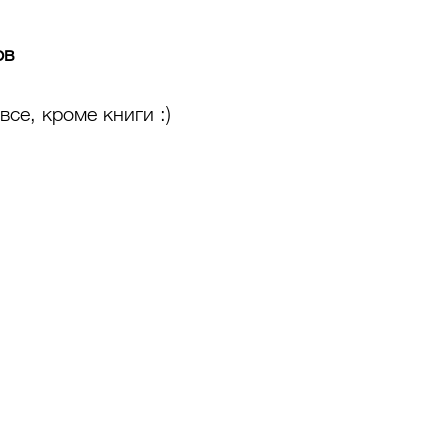
ов
се, кроме книги :)