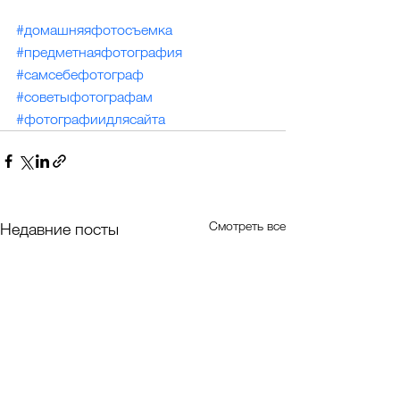
#домашняяфотосъемка
#предметнаяфотография
#самсебефотограф
#советыфотографам
#фотографиидлясайта
Смотреть все
Недавние посты