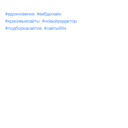
#вдохновение
#вебдизайн
#красивыесайты
#новыйредактор
#подборкасайтов
#сайтыWix
Смотреть все
Недавние посты