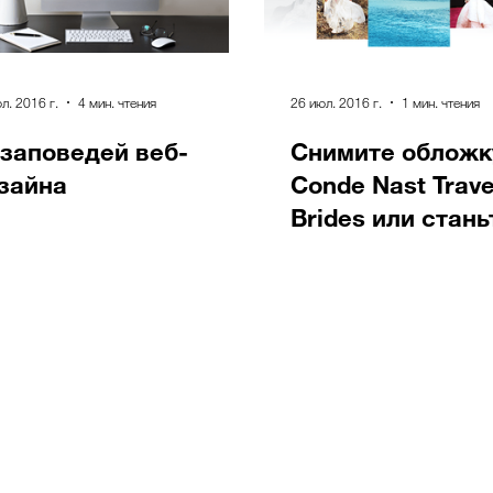
л. 2016 г.
4 мин. чтения
26 июл. 2016 г.
1 мин. чтения
 заповедей веб-
Снимите обложк
зайна
Conde Nast Trave
Brides или стань
ассистентом на
Vanity Fair!