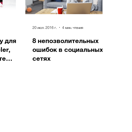
20 июл. 2016 г.
4 мин. чтения
у для
8 непозволительных
ler,
ошибок в социальных
те
сетях
 съемке