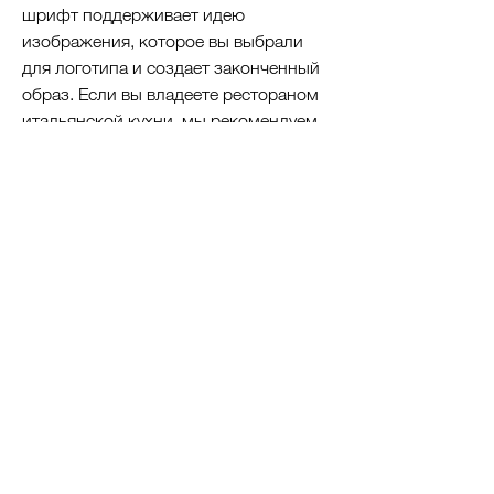
шрифт поддерживает идею
изображения, которое вы выбрали
для логотипа и создает законченный
образ. Если вы владеете рестораном
итальянской кухни, мы рекомендуем
выбрать классический шрифт из
семейства антиква, который будет
сочетаться с направлением вашего
заведения.
Цветовая палитра
Цвет играет особенную роль при
разработке логотипа и передает
настроение бренда. Выберите
цветовую палитру, которая подходит
вашему направлению. Ресторанам
быстрого питания подходят яркие