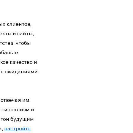
х клиентов,
екты и сайты,
тства, чтобы
обавьте
кое качество и
ть ожиданиями.
отвечая им.
ссионализм и
ь тон будущим
а,
настройте