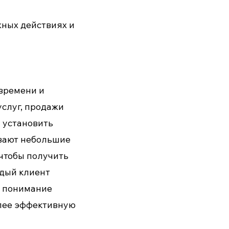
ных действиях и
 времени и
услуг, продажи
 установить
ывают небольшие
 чтобы получить
ждый клиент
и понимание
олее эффективную