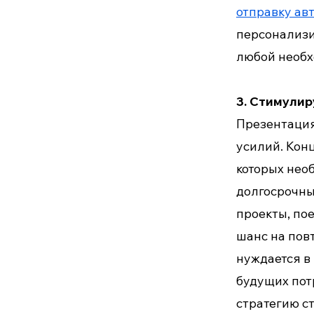
отправку ав
персонализи
любой необ
3. Стимулир
Презентация
усилий. Кон
которых нео
долгосрочны
проекты, по
шанс на пов
нуждается в
будущих пот
стратегию с