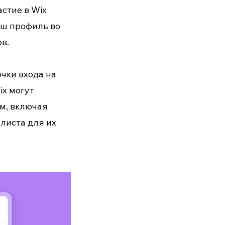
астие в Wix
аш профиль во
в.
чки входа на
ix могут
м, включая
алиста для их