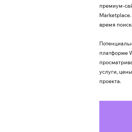
премиум-сайт
Marketplace
время поиск
Потенциальн
платформе W
просматрива
услуги, цен
проекта.