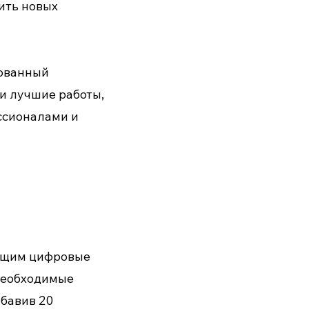
ить новых
рованный
ои лучшие работы,
ессионалами и
ающим цифровые
необходимые
бавив 20