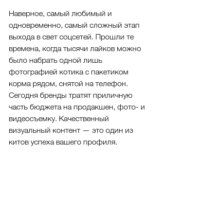
Наверное, самый любимый и 
одновременно, самый сложный этап 
выхода в свет соцсетей. Прошли те 
времена, когда тысячи лайков можно 
было набрать одной лишь 
фотографией котика с пакетиком 
корма рядом, снятой на телефон. 
Сегодня бренды тратят приличную 
часть бюджета на продакшен, фото- и 
видеосъемку. Качественный 
визуальный контент — это один из 
китов успеха вашего профиля. 
Делайте его так, чтобы постом 
хотелось поделиться и сохранить. 
Это хороший сигнал для алгоритмов 
соцсетей и плюс в карму 
органического трафика. 
Здесь
 мы 
писали о том, как оформить соцсети, 