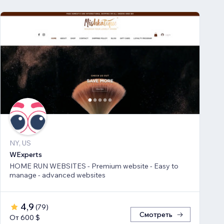
NY, US
WExperts
HOME RUN WEBSITES - Premium website - Easy to
manage - advanced websites
4,9
(
79
)
Смотреть
От 600 $