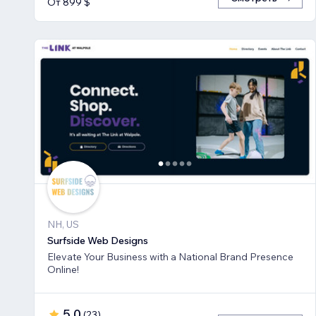
От 899 $
NH, US
Surfside Web Designs
Elevate Your Business with a National Brand Presence
Online!
5,0
(
23
)