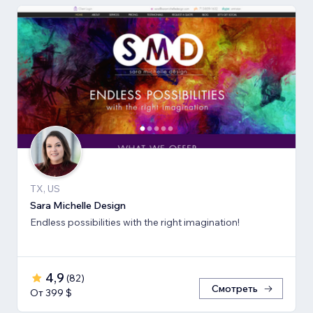
TX, US
Sara Michelle Design
Endless possibilities with the right imagination!
4,9
(
82
)
Смотреть
От 399 $