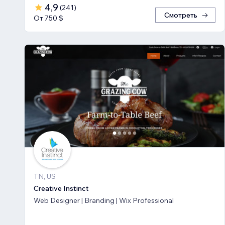
4,9
(
241
)
Смотреть
От 750 $
TN, US
Creative Instinct
Web Designer | Branding | Wix Professional