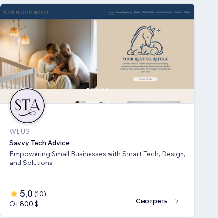
WI, US
Savvy Tech Advice
Empowering Small Businesses with Smart Tech, Design,
and Solutions
5,0
(
10
)
Смотреть
От 800 $