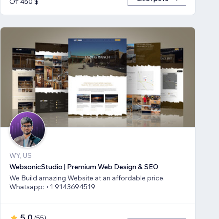
От 450 $
WY, US
WebsonicStudio | Premium Web Design & SEO
We Build amazing Website at an affordable price.
Whatsapp: +1 9143694519
5,0
(
55
)