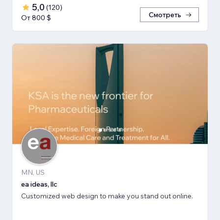
5,0
(
120
)
Смотреть
От 800 $
MN, US
ea ideas, llc
Customized web design to make you stand out online.