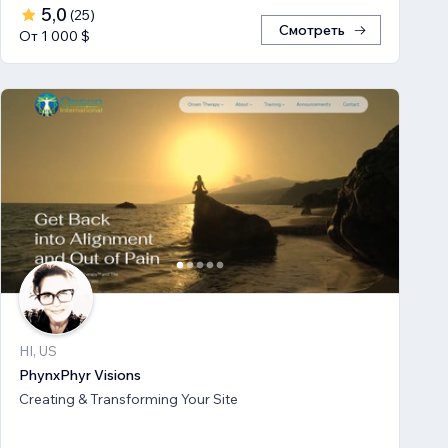
5,0
(
25
)
Смотреть
От 1 000 $
HI, US
PhynxPhyr Visions
Creating & Transforming Your Site