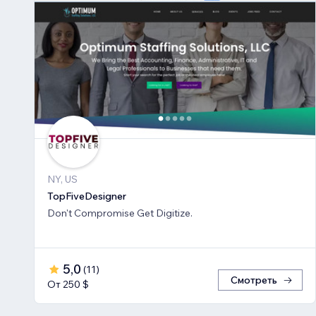
NY, US
TopFiveDesigner
Don't Compromise Get Digitize.
5,0
(
11
)
Смотреть
От 250 $