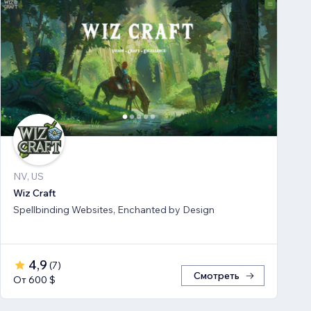
NV, US
Wiz Craft
Spellbinding Websites, Enchanted by Design
4,9
(
7
)
Смотреть
От 600 $