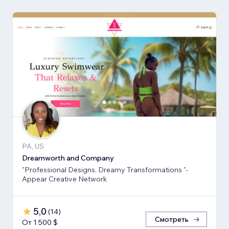
PA, US
Dreamworth and Company
"Professional Designs. Dreamy Transformations "-
Appear Creative Network
5,0
(
14
)
Смотреть
От 1 500 $