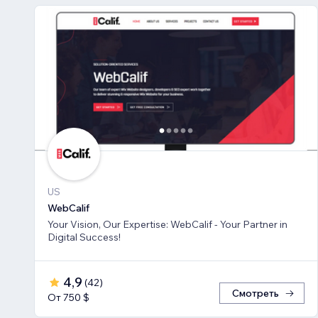
US
WebCalif
Your Vision, Our Expertise: WebCalif - Your Partner in
Digital Success!
4,9
(
42
)
Смотреть
От 750 $