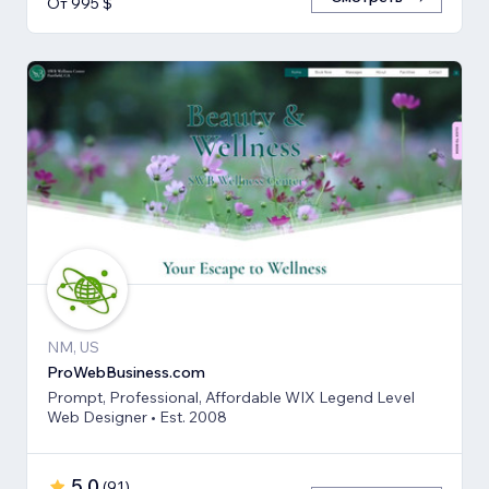
От 995 $
NM, US
ProWebBusiness.com
Prompt, Professional, Affordable WIX Legend Level
Web Designer • Est. 2008
5,0
(
91
)