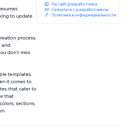
На сайт разработчика
 resumes
Связаться с разработчиком
Политика конфиденциальности
oking to update
reation process.
, and
ou don't miss
ble templates.
en it comes to
tes that cater to
te that
colors, sections,
on.