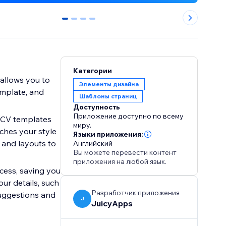
0
1
2
3
Категории
 allows you to
Элементы дизайна
emplate, and
Шаблоны страниц
Доступность
Приложение доступно по всему
 CV templates
миру.
tches your style
Языки приложения:
, and layouts to
Английский
Вы можете перевести контент
приложения на любой язык.
cess, saving you
our details, such
Разработчик приложения
suggestions and
J
JuicyApps