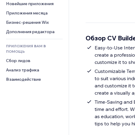
Шаблоны страниц
Конверсия
Складские услуги
Новейшие приложения
PDF
Чат
Эффекты фото
Дропшиппинг
Обмен файлами
Приложения месяца
Комментарии
Кнопки и Меню
Цены и подписки
Новости
Бизнес-решения Wix
Телефон
Баннеры и значки
Краудфандинг
Контент-сервисы
Сообщество
Дополнения редактора
Калькуляторы
Еда и напитки
Обзор CV Build
Эффекты текста
Отзывы и комментарии
Поиск
ПРИЛОЖЕНИЯ ВАМ В
Easy-to-Use Interf
Управление отношениями с 
Погода
ПОМОЩЬ
клиентом (CRM)
create a professi
Графики и таблицы
Сбор лидов
customize it to sh
Анализ трафика
Customizable Temp
to suit various in
Взаимодействие
and customize it t
create a visually
Time-Saving and E
time and effort. W
as education, wor
tips to help you hi