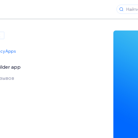
x
icyApps
uilder app
тзывов