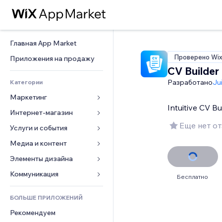
Главная App Market
Проверено Wi
Приложения на продажу
CV Builder
Разработано
Ju
Категории
Маркетинг
Intuitive CV B
Интернет-магазин
Реклама
Еще нет о
Моб. версия
Услуги и события
Приложения для магазинов
Веб-аналитика
Доставка
Медиа и контент
Отели
Соцсети
Кнопки продаж
События
Элементы дизайна
Галерея
SEO
Онлайн-курсы
Рестораны
Музыка
Карты и навигация
Коммуникация 
Бесплатно
Вовлеченность
Печать по требованию
Недвижимость
Подкасты
Конфиденциальность и 
Формы
безопасность
Списки сайтов
Бухгалтерский учет
БОЛЬШЕ ПРИЛОЖЕНИЙ
Онлайн-запись
Фотография
Блог
Часы
Эл. почта
Купоны и лояльность
Рекомендуем
Видео
Опросы