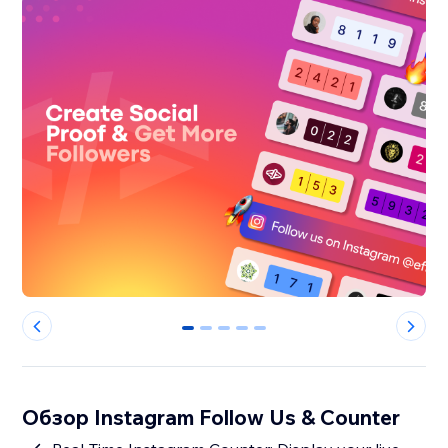
0
1
2
3
4
Обзор Instagram Follow Us & Counter