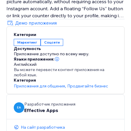
picture automatically, without requiring access to your
Instagram account. Add a floating “Follow Us” button
or link your counter directly to your profile, making it
simple for visitors to follow you instantly and grow
Демо приложения
your engaged audience.
Категории
Маркетинг
Соцсети
With Instagram Followers Counter, you’ll transform
Доступность
traffic into followers, increase engagement, and
Приложение доступно по всему миру.
showcase the social proof your brand truly deserves.
Языки приложения:
Английский
Вы можете перевести контент приложения на
любой язык.
Категория
Приложения для общения
,
Продвигайте бизнес
Разработчик приложения
EA
Effective Apps
На сайт разработчика