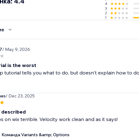
нка: 4.4
4
3
2
1
ие
7
/ May 9, 2026
ial is the worst
p tutorial tells you what to do, but doesn't explain how to do i
hes
/ Dec 23, 2025
 described
 on wix terrible. Velocity work clean and as it says!
Команда Variants &amp; Options