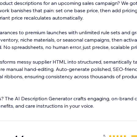
roduct descriptions for an upcoming sales campaign? We got 
ork banishes that pain: set one base price, then add pricing
ariant price recalculates automatically.
arances to premium launches with unlimited rule sets and gran
ventory, niche materials, or seasonal campaigns, then activ
nutes.
ransforms messy supplier HTML into structured, semantically 
e manual hand-editing. Auto-generate polished, SEO-friendly 
 ribbons, ensuring consistency across thousands of product
s? The AI Description Generator crafts engaging, on-brand 
nefits, and care instructions in your voice.
5