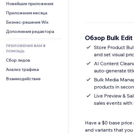
Шаблоны страниц
Конверсия
Складские услуги
Новейшие приложения
PDF
Чат
Эффекты фото
Дропшиппинг
Обмен файлами
Приложения месяца
Комментарии
Кнопки и Меню
Цены и подписки
Новости
Бизнес-решения Wix
Телефон
Баннеры и значки
Краудфандинг
Контент-сервисы
Сообщество
Дополнения редактора
Калькуляторы
Еда и напитки
Обзор Bulk Edit 
Эффекты текста
Отзывы и комментарии
Поиск
ПРИЛОЖЕНИЯ ВАМ В
Store Product Bulk
Управление отношениями с 
Погода
ПОМОЩЬ
клиентом (CRM)
and set visual pri
Графики и таблицы
Сбор лидов
AI Content Cleanu
Анализ трафика
auto-generate tit
Взаимодействие
Bulk Media Manage
products in seco
Live Preview & Sa
sales events with
Have a $0 base price 
and variants that you