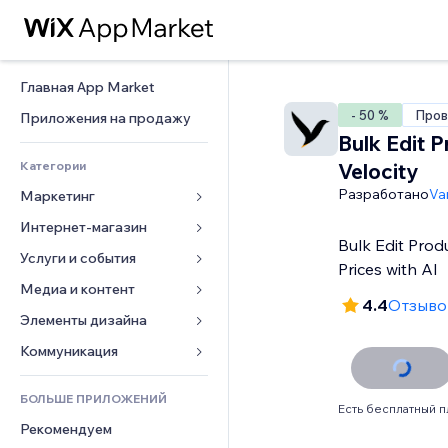
Главная App Market
- 50 %
Пров
Приложения на продажу
Bulk Edit P
Категории
Velocity
Разработано
Va
Маркетинг
Интернет-магазин
Реклама
Bulk Edit Prod
Моб. версия
Услуги и события
Приложения для магазинов
Prices with AI
Веб-аналитика
Доставка
Медиа и контент
Отели
4.4
Отзывов
Соцсети
Кнопки продаж
События
Элементы дизайна
Галерея
SEO
Онлайн-курсы
Рестораны
Музыка
Карты и навигация
Коммуникация 
Вовлеченность
Печать по требованию
Недвижимость
Подкасты
Конфиденциальность и 
Формы
безопасность
Списки сайтов
Бухгалтерский учет
БОЛЬШЕ ПРИЛОЖЕНИЙ
Онлайн-запись
Фотография
Блог
Есть бесплатный п
Часы
Эл. почта
Купоны и лояльность
Рекомендуем
Видео
Опросы