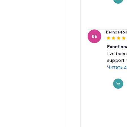
Belinda46
BE
Function
I’ve been
support, 
Читать 
VA