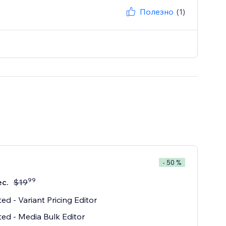
Полезно
(1)
- 50 %
99
ес.
$
19
ted - Variant Pricing Editor
ted - Media Bulk Editor