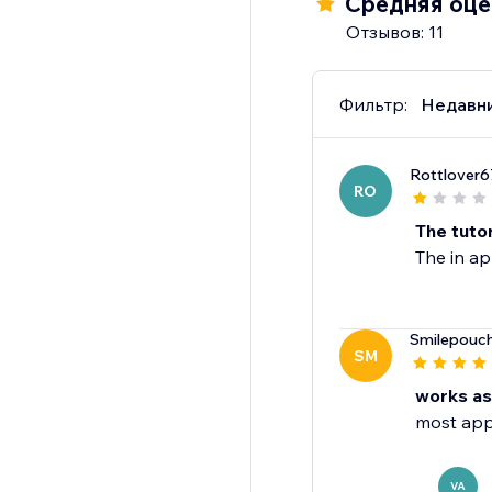
Средняя оце
Отзывов: 11
Фильтр:
Недавн
Rottlover6
RO
The tutor
The in ap
Smilepouc
SM
works as
most apps
VA