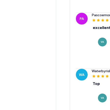
Pascoemor
PA
excellent
VA
Waterbyris
WA
Top
VA