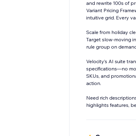
and rewrite 100s of p
Variant Pricing Framew
intuitive grid. Every v
Scale from holiday cle
Target slow-moving in
rule group on demand. No spreadsheets, no human error, just precise, scalable pricing in mi
Velocity’s AI suite t
specifications—no mor
SKUs, and promotional
action.
Need rich description
highlights features, be