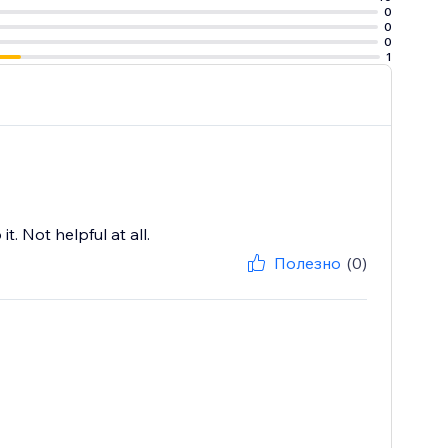
0
0
0
1
t. Not helpful at all.
Полезно
(0)