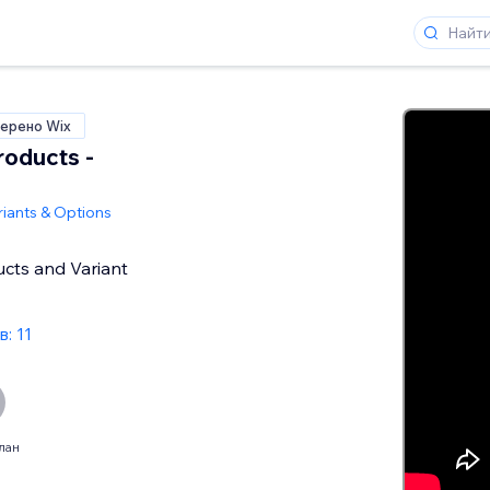
ерено Wix
roducts -
riants & Options
ucts and Variant
: 11
лан