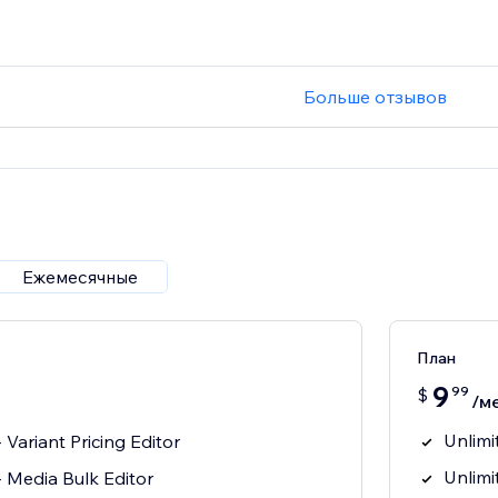
Больше отзывов
Ежемесячные
План
9
99
$
/м
Unlimi
 Variant Pricing Editor
Unlimi
 Media Bulk Editor