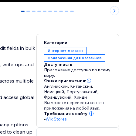
0
1
2
3
4
5
6
7
8
9
Категории
t fields in bulk
Интернет-магазин
Приложения для магазинов
, write-ups and
Доступность
Приложение доступно по всему
миру.
across multiple
Языки приложения:
Английский
,
Китайский
,
Немецкий
,
Португальский
,
d access global
Французский
,
Хинди
Вы можете перевести контент
приложения на любой язык.
Требования к сайту:
-
Wix Stores
 many options
ed to clean up