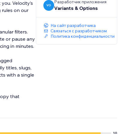
Разработчик приложения
you. Velocity’s
VO
Variants & Options
 rules on our
На сайт разработчика
Связаться с разработчиком
ular filters.
Политика конфиденциальности
ate or pause any
tagged
titles, slugs,
s with a single
copy that
10