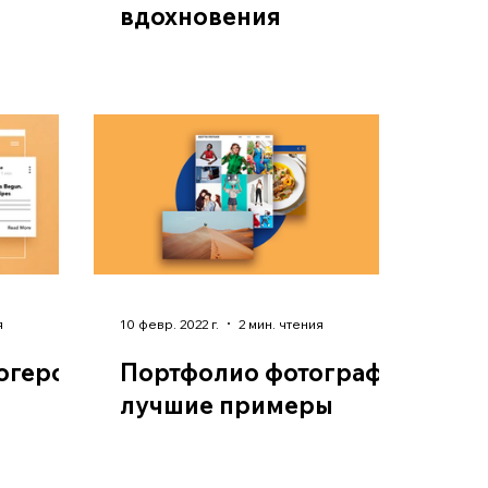
вдохновения
я
10 февр. 2022 г.
2 мин. чтения
логером
Портфолио фотографа:
лучшие примеры